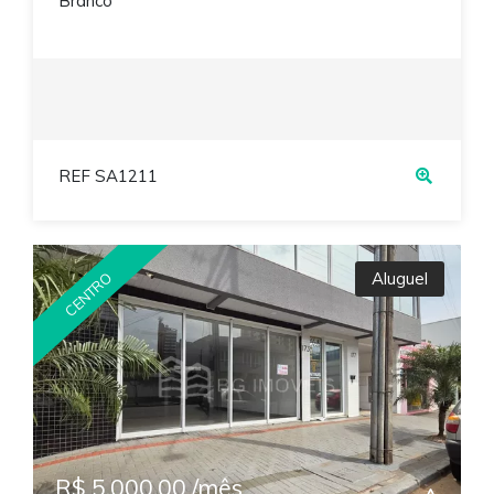
Branco
REF SA1211
Aluguel
CENTRO
R$ 5.000,00 /mês