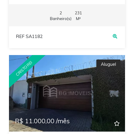
2
231
Banheiro(s)
M²
REF SA1182
CRISTO REI
Aluguel
R$ 11.000,00 /mês