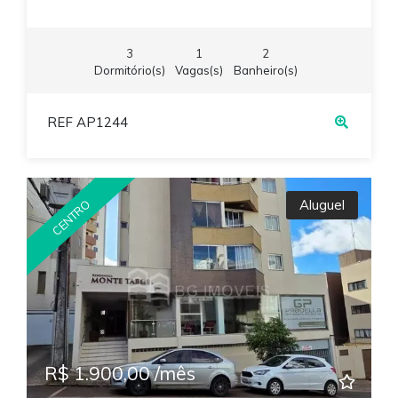
3
1
2
Dormitório(s)
Vagas(s)
Banheiro(s)
REF AP1244
Aluguel
CENTRO
R$ 1.900,00 /mês