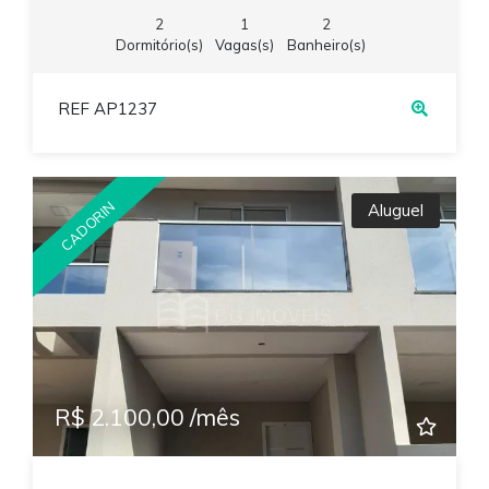
2
1
2
Dormitório(s)
Vagas(s)
Banheiro(s)
REF AP1237
CADORIN
Aluguel
R$ 2.100,00 /mês