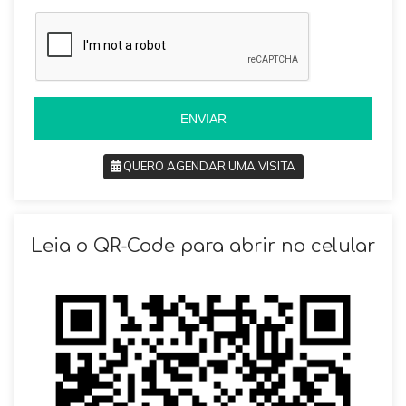
a
z
z
i
i
l
l
+
+
5
5
5
5
ENVIAR
QUERO AGENDAR UMA VISITA
SOLICITAR AGENDAMENTO
Leia o QR-Code para abrir no celular
VOLTAR