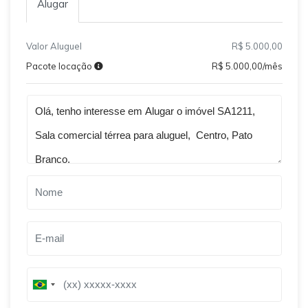
Alugar
Valor Aluguel
R$ 5.000,00
Pacote locação
R$ 5.000,00/mês
Qual o melhor dia e horário pra você?
B
B
r
r
a