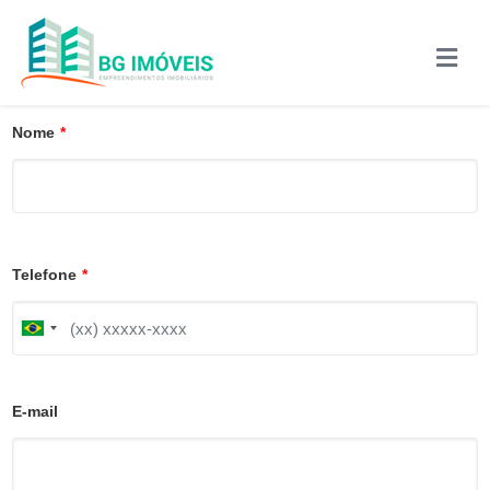
Nome
*
Telefone
*
B
r
a
z
i
E-mail
l
+
5
5